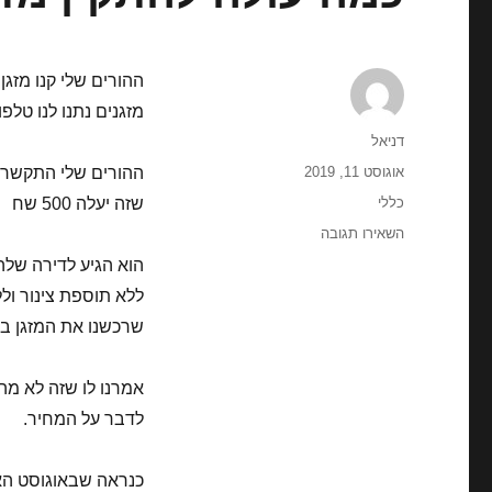
מזגנים נתנו לנו טלפו
מחבר
דניאל
פורסם
אוגוסט 11, 2019
בתאריך
קטגוריות
כללי
שזה יעלה 500 שח
עבור
השאירו תגובה
כמה
עולה
ללא תוספת צינור ול
להתקין
מזגן
שרכשנו את המזגן ב 1300 שח לשלם עוד 1000 רק על התקנת מזגן
אמרנו לו שזה לא מה
לדבר על המחיר.
כנראה שבאוגוסט האנ