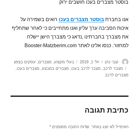
בוסטר מצברים בעכו חושבים ירוק
אנו בחברת
בוסטר מצברים בעכו
רואים בשמירה על
איכות הסביבה ערך עליון ואנו מתחייבים כי לאחר שתחליף
את מצברך בחברתינו ,נדאג כי מצברך הישן יישלח
למחזור. כנסו אלינו לאתר Booster-Matzberim.com
מחבר
פורסם
קטגוריות
קובי כהן
יולי 1, 2019
בעלי מקצוע
,
מצברים
,
עסקים בצפון
בתאריך
תגיות
מצבר לרכב
,
מצבר לרכב בעכו
,
מצברים במבצע
,
מצברים בעכו
,
מצברים לרכב
כתיבת תגובה
האימייל לא יוצג באתר.
שדות החובה מסומנים
*